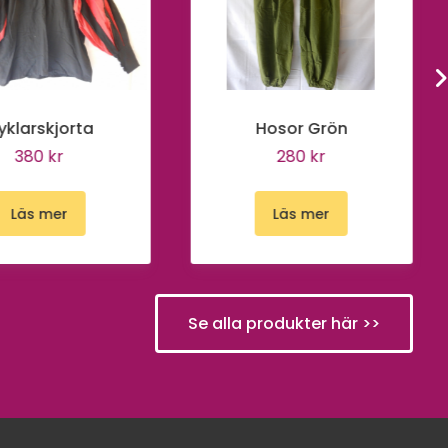
yklarskjorta
Hosor Grön
380 kr
280 kr
Läs mer
Läs mer
Se alla produkter här >>