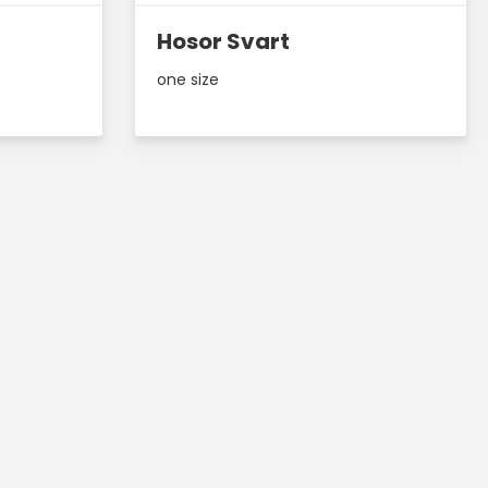
Hosor Svart
one size
Sök på sid