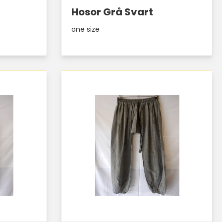
Hosor Grå Svart
one size
Läs mer här