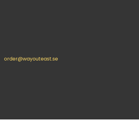
order@wayouteast.se