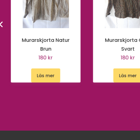
Murarskjorta Natur
Murarskjorta
Brun
Svart
180 kr
180 kr
Läs mer
Läs mer