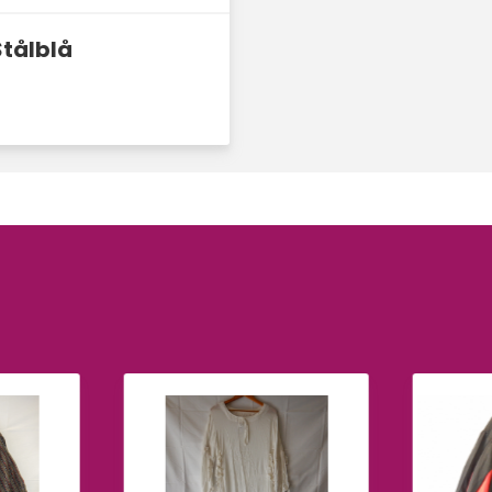
Stålblå