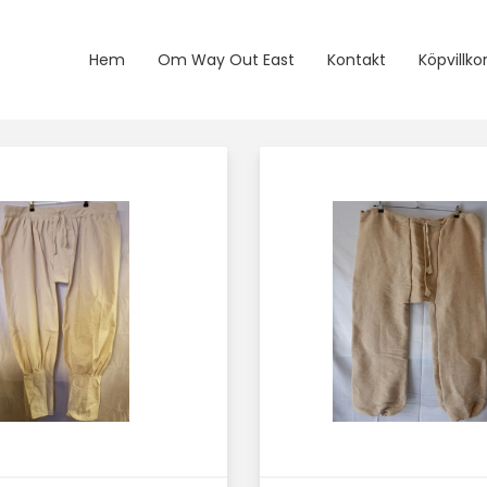
Hem
Om Way Out East
Kontakt
Köpvillko
Läs mer här
Läs mer här