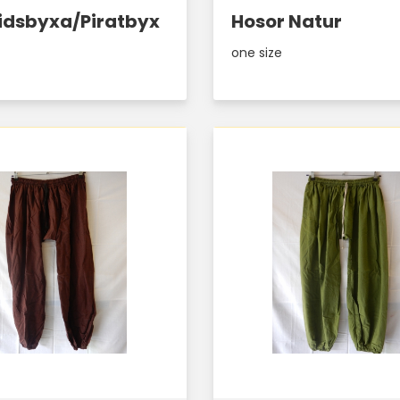
idsbyxa/Piratbyx
Hosor Natur
one size
Läs mer här
Läs mer här