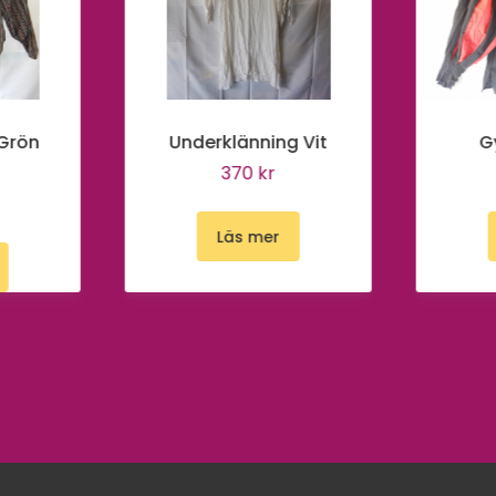
 Grön
Underklänning Vit
G
370 kr
Läs mer