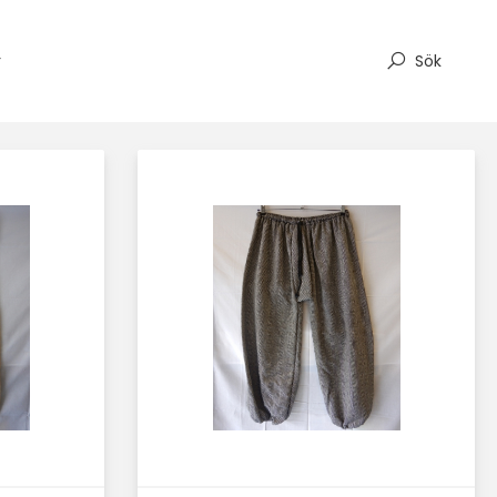
r
Sök
Läs mer här