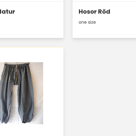
Läs mer här
Natur
Hosor Röd
one size