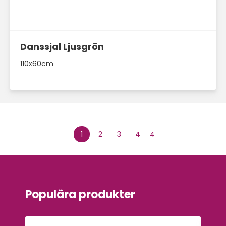
Danssjal Ljusgrön
110x60cm
1
2
3
4
4
Populära produkter