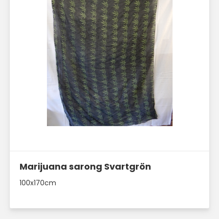
Läs mer här
Marijuana sarong Svartgrön
100x170cm