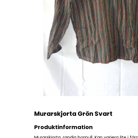
Murarskjorta Grön Svart
Produktinformation
Murarskjorta, randig bomull. Kan variera lite i fä