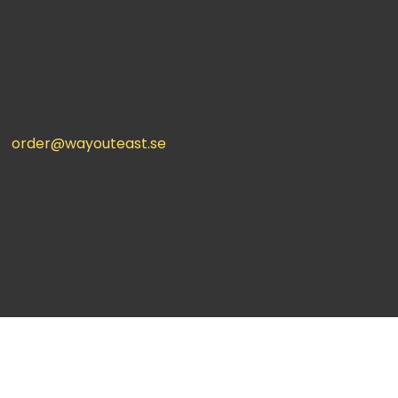
order@wayouteast.se