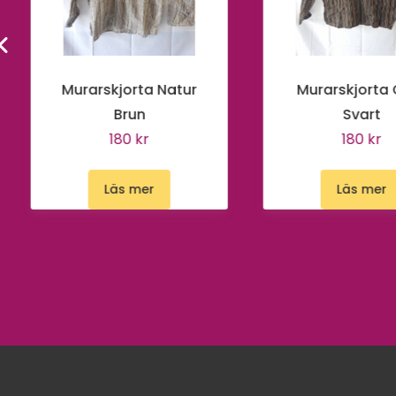
Murarskjorta Natur
Murarskjorta
Brun
Svart
180 kr
180 kr
Läs mer
Läs mer