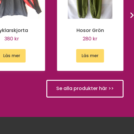
yklarskjorta
Hosor Grön
380 kr
280 kr
Läs mer
Läs mer
Se alla produkter här >>