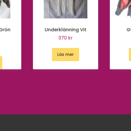
 Grön
Underklänning Vit
G
370 kr
Läs mer