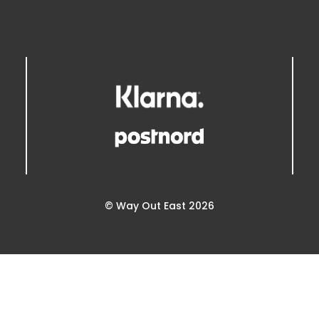
© Way Out East 2026
Powered by
purePUBLISH
| Hosted by
WebOne AB