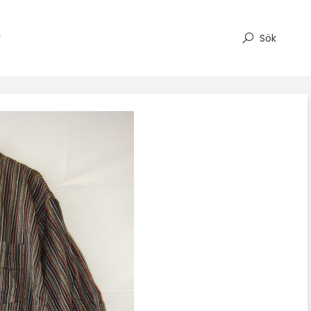
r
Sök